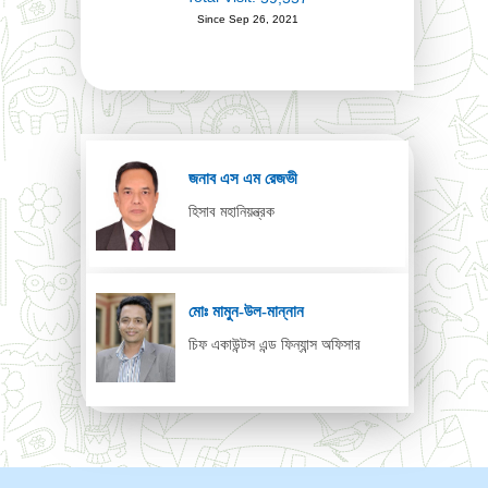
Since Sep 26, 2021
জনাব এস এম রেজভী
হিসাব মহানিয়ন্ত্রক
মোঃ মামুন-উল-মান্নান
চিফ একাউন্টস এন্ড ফিন্যান্স অফিসার