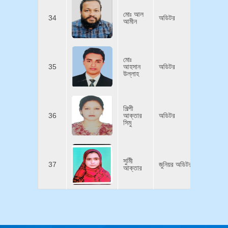
০১৭২৪৮৫
মোঃ আল
34
অডিটর
আমীন
alamin
মোঃ
০১৫২১২২
35
আহসান
অডিটর
ahsanu
উল্লাহ
শিল্পী
০১৭৯৭৩২
36
আক্তার
অডিটর
pfmcaf
সিমু
০১৫৩৭২৯
সুমিী
37
জুনিয়র অডিটর
আক্তার
pfmcaf