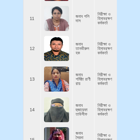
নিরীক্ষা ও
০১৯২৪৯৮
জনাব পলি
11
হিসাবরক্ষণ
দাস
polyda
কর্মকর্তা
জনাব
নিরীক্ষা ও
০১৬৭১৬৪
12
তানভীরুল
হিসাবরক্ষণ
tanvir
হক
কর্মকর্তা
জনাব
নিরীক্ষা ও
০১৭১০৭০
13
শর্মিষ্ঠা রাণী
হিসাবরক্ষণ
sharmi
রায়
কর্মকর্তা
জনাব
নিরীক্ষা ও
০১৬১১৩২
14
হুজায়েফা
হিসাবরক্ষণ
huziaf
তাউসীফ
কর্মকর্তা
জনাব
নিরীক্ষা ও
০১৯১৩৯১
সৈয়দা
15
হিসাবরক্ষণ