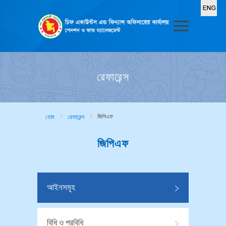
রেফারেন্স
জিপিএফ
হোম
রেফারেন্স
জিপিএফ
আইনসমূহ
বিধি ও প্রবিধি