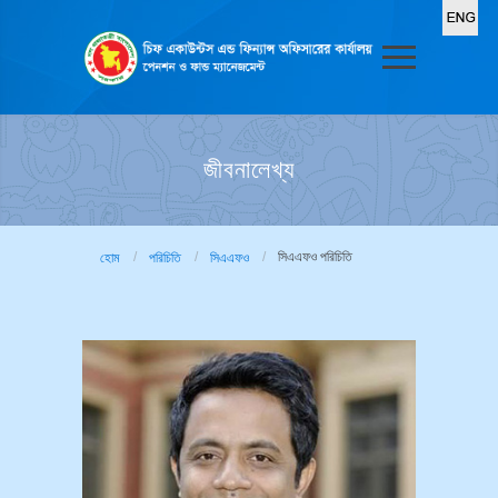
জীবনালেখ্য
সিএএফও পরিচিতি
হোম
পরিচিতি
সিএএফও