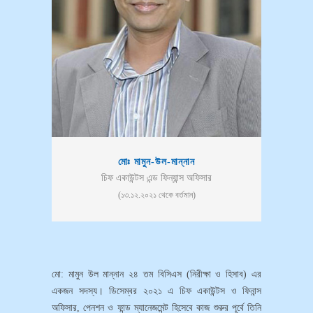
মোঃ মামুন-উল-মান্নান
চিফ একাউন্টস এন্ড ফিন্যান্স অফিসার
(১৩.১২.২০২১ থেকে বর্তমান)
মো: মামুন উল মান্নান ২৪ তম বিসিএস (নিরীক্ষা ও হিসাব) এর
একজন সদস্য। ডিসেম্বর ২০২১ এ চিফ একাউন্টস ও ফিনান্স
অফিসার, পেনশন ও ফান্ড ম্যানেজমেন্ট হিসেবে কাজ শুরুর পূর্বে তিনি